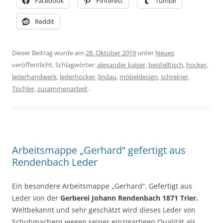
Facebook
Pinterest
Tumblr
Reddit
Dieser Beitrag wurde am
28. Oktober 2019
unter
Neues
veröffentlicht. Schlagwörter:
alexander kaiser
,
beistelltisch
,
hocker
,
lederhandwerk
,
lederhocker
,
lindau
,
möbeldesign
,
schreiner
,
Tischler
,
zusammenarbeit
.
Arbeitsmappe „Gerhard“ gefertigt aus
Rendenbach Leder
Ein besondere Arbeitsmappe „Gerhard“. Gefertigt aus
Leder von der
Gerberei Johann Rendenbach 1871 Trier.
Weltbekannt und sehr geschätzt wird dieses Leder von
Schuhmachern wegen seiner einzigartigen Qualität als