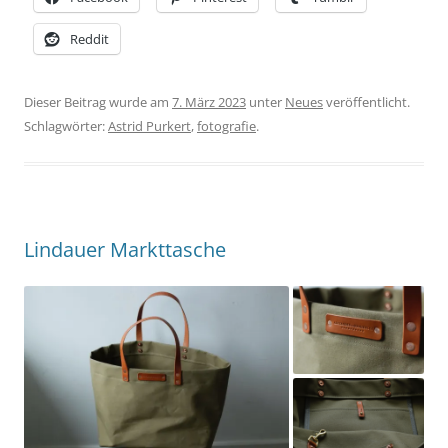
Reddit
Dieser Beitrag wurde am
7. März 2023
unter
Neues
veröffentlicht.
Schlagwörter:
Astrid Purkert
,
fotografie
.
Lindauer Markttasche