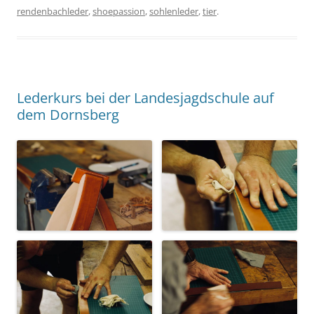
rendenbachleder
,
shoepassion
,
sohlenleder
,
tier
.
Lederkurs bei der Landesjagdschule auf
dem Dornsberg