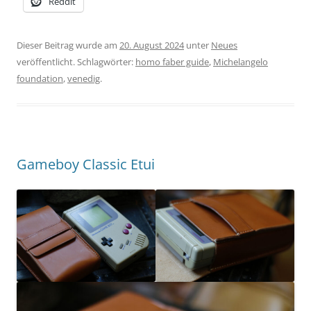
Reddit
Dieser Beitrag wurde am
20. August 2024
unter
Neues
veröffentlicht. Schlagwörter:
homo faber guide
,
Michelangelo
foundation
,
venedig
.
Gameboy Classic Etui