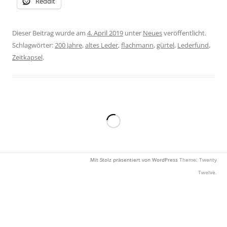
Reddit
Dieser Beitrag wurde am
4. April 2019
unter
Neues
veröffentlicht.
Schlagwörter:
200 Jahre
,
altes Leder
,
flachmann
,
gürtel
,
Lederfund
,
Zeitkapsel
.
Mit Stolz präsentiert von WordPress
Theme: Twenty
Twelve.
Neue
Seite
wird
geladen …