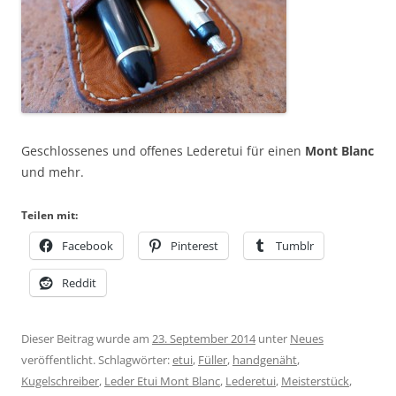
Geschlossenes und offenes Lederetui für einen
Mont Blanc
und mehr.
Teilen mit:
Facebook
Pinterest
Tumblr
Reddit
Dieser Beitrag wurde am
23. September 2014
unter
Neues
veröffentlicht. Schlagwörter:
etui
,
Füller
,
handgenäht
,
Kugelschreiber
,
Leder Etui Mont Blanc
,
Lederetui
,
Meisterstück
,