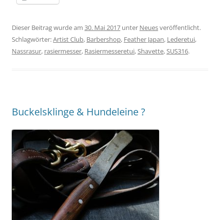
Dieser Beitrag wurde am
30. Mai 2017
unter
Neues
veröffentlicht.
Schlagwörter:
Artist Club
,
Barbershop
,
Feather Japan
,
Lederetui
,
Nassrasur
,
rasiermesser
,
Rasiermesseretui
,
Shavette
,
SUS316
.
Buckelsklinge & Hundeleine ?