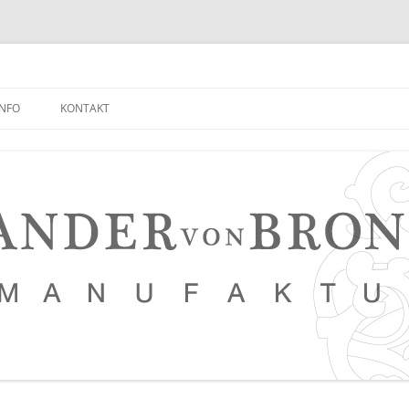
INFO
KONTAKT
NEUIGKEITEN EMPFANGEN
FAQ
NETZWERK
LEDERKURSE
PRESSE, VERANSTALTUNGEN,
PHOTOSTRECKEN, VIDEOS
SAUERTEIG BROT REZEPT
TIPPS FÜR EINEN NOCH