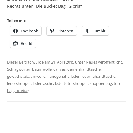
Rechts unten: Die Bucket Bag „Gloria“
Teilen mit:
Facebook
Pinterest
Tumblr
Reddit
Dieser Beitrag wurde am
21. April 2015
unter
Neues
veröffentlicht.
Schlagwörter:
baumwolle
,
canvas
,
damenhandtasche
,
gewachstebaumwolle
,
handgenäht
,
leder
,
lederhahandtasche
,
ledershopper
,
ledertasche
,
ledertote
,
shopper
,
shopper bag
,
tote
bag
,
totebag
.