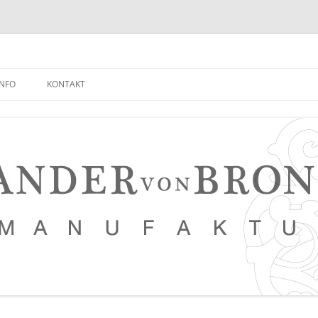
INFO
KONTAKT
NEUIGKEITEN EMPFANGEN
FAQ
NETZWERK
LEDERKURSE
PRESSE, VERANSTALTUNGEN,
PHOTOSTRECKEN, VIDEOS
SAUERTEIG BROT REZEPT
TIPPS FÜR EINEN NOCH