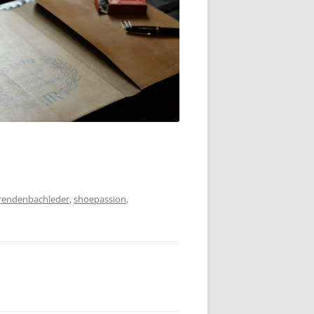
rendenbachleder
,
shoepassion
,