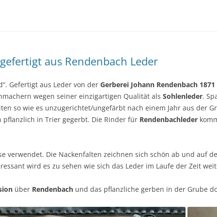
SCHÖNEREN AUFENTHALT AM
BODENSEE
AGBS
IMPRESSUM
gefertigt aus Rendenbach Leder
“. Gefertigt aus Leder von der
Gerberei Johann Rendenbach 1871 T
hmachern wegen seiner einzigartigen Qualität als
Sohlenleder
. Sp
iten so wie es unzugerichtet/ungefärbt nach einem Jahr aus der 
n pflanzlich in Trier gegerbt. Die Rinder für
Rendenbachleder
komme
se verwendet. Die Nackenfalten zeichnen sich schön ab und auf de
eressant wird es zu sehen wie sich das Leder im Laufe der Zeit wei
sion
über
Rendenbach
und das pflanzliche gerben in der Grube do