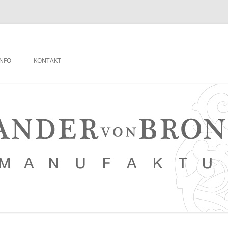
INFO
KONTAKT
NEUIGKEITEN EMPFANGEN
FAQ
NETZWERK
LEDERKURSE
PRESSE, VERANSTALTUNGEN,
PHOTOSTRECKEN, VIDEOS
SAUERTEIG BROT REZEPT
TIPPS FÜR EINEN NOCH