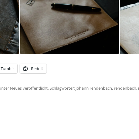
Tumblr
Reddit
unter
Neues
veröffentlicht. Schlagwörter:
johann rendenbach
,
rendenbach
,