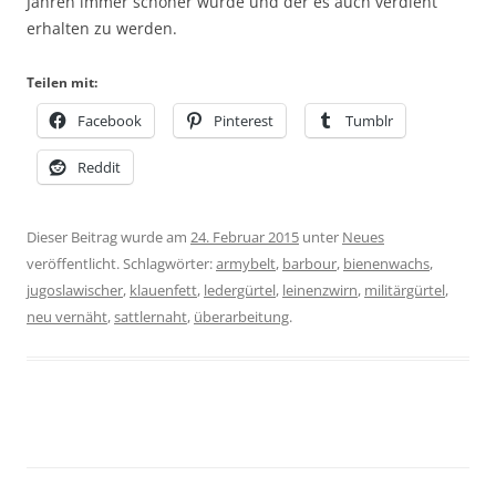
Jahren immer schöner wurde und der es auch verdient
erhalten zu werden.
Teilen mit:
Facebook
Pinterest
Tumblr
Reddit
Dieser Beitrag wurde am
24. Februar 2015
unter
Neues
veröffentlicht. Schlagwörter:
armybelt
,
barbour
,
bienenwachs
,
jugoslawischer
,
klauenfett
,
ledergürtel
,
leinenzwirn
,
militärgürtel
,
neu vernäht
,
sattlernaht
,
überarbeitung
.