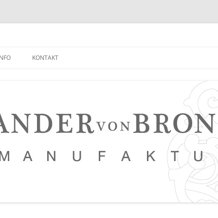
INFO
KONTAKT
NEUIGKEITEN EMPFANGEN
FAQ
NETZWERK
LEDERKURSE
PRESSE, VERANSTALTUNGEN,
PHOTOSTRECKEN, VIDEOS
SAUERTEIG BROT REZEPT
TIPPS FÜR EINEN NOCH