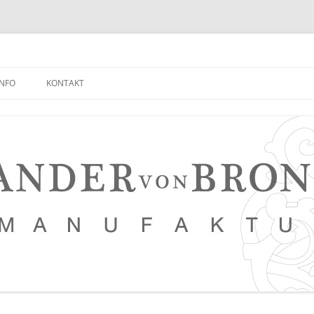
INFO
KONTAKT
NEUIGKEITEN EMPFANGEN
FAQ
NETZWERK
LEDERKURSE
PRESSE, VERANSTALTUNGEN,
PHOTOSTRECKEN, VIDEOS
SAUERTEIG BROT REZEPT
TIPPS FÜR EINEN NOCH