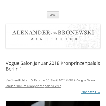
Zum
Inhalt
springen
Menü
Vogue Salon Januar 2018 Kronprinzenpalais
Berlin 1
Veröffentlicht am
5. Februar 2018
mit
1024 × 683
in
Vogue Salon
Januar 2018 im Kronprinzenpalais Berlin
.
Nächstes →