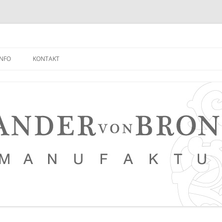
INFO
KONTAKT
NEUIGKEITEN EMPFANGEN
FAQ
NETZWERK
LEDERKURSE
PRESSE, VERANSTALTUNGEN,
PHOTOSTRECKEN, VIDEOS
SAUERTEIG BROT REZEPT
TIPPS FÜR EINEN NOCH