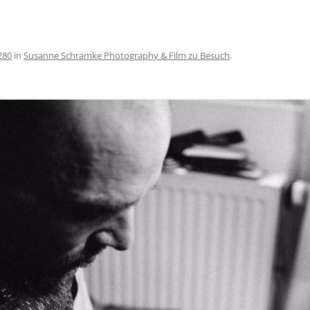
SCHÖNEREN AUFENTHALT AM
BODENSEE
AGBS
280
in
Susanne Schramke Photography & Film zu Besuch
.
IMPRESSUM