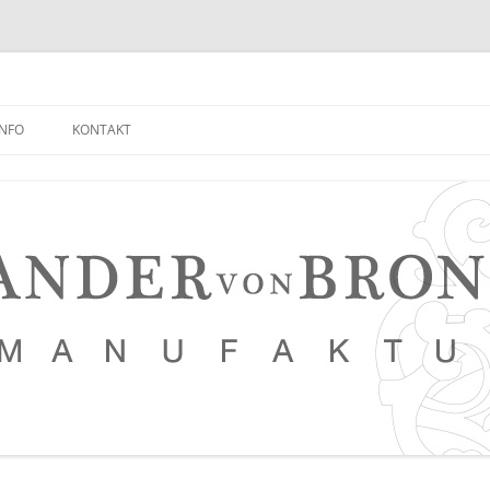
INFO
KONTAKT
NEUIGKEITEN EMPFANGEN
FAQ
NETZWERK
LEDERKURSE
PRESSE, VERANSTALTUNGEN,
PHOTOSTRECKEN, VIDEOS
SAUERTEIG BROT REZEPT
TIPPS FÜR EINEN NOCH