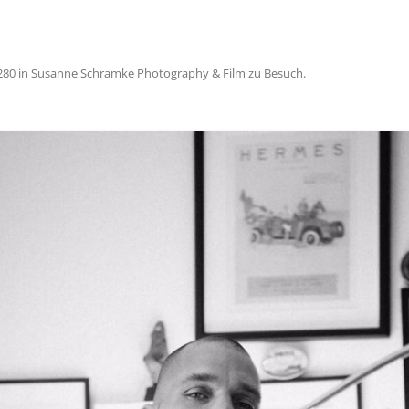
SCHÖNEREN AUFENTHALT AM
BODENSEE
AGBS
280
in
Susanne Schramke Photography & Film zu Besuch
.
IMPRESSUM