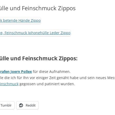
SCHÖNEREN AUFENTHALT AM
ülle und Feinschmuck Zippos
BODENSEE
AGBS
IMPRESSUM
ülle und Feinschmuck Zippos:
afen Joern Pollex
für diese Aufnahmen.
le die ich für Ihn vor einiger Zeit genäht habe und sein neues Me
einschmuck
gegossen und patiniert wurden.
Tumblr
Reddit