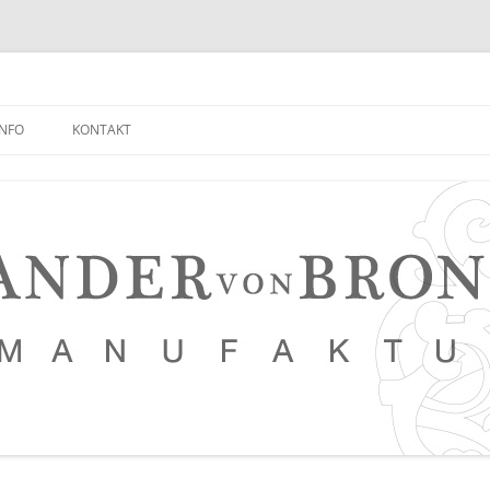
INFO
KONTAKT
NEUIGKEITEN EMPFANGEN
FAQ
NETZWERK
LEDERKURSE
PRESSE, VERANSTALTUNGEN,
PHOTOSTRECKEN, VIDEOS
SAUERTEIG BROT REZEPT
TIPPS FÜR EINEN NOCH