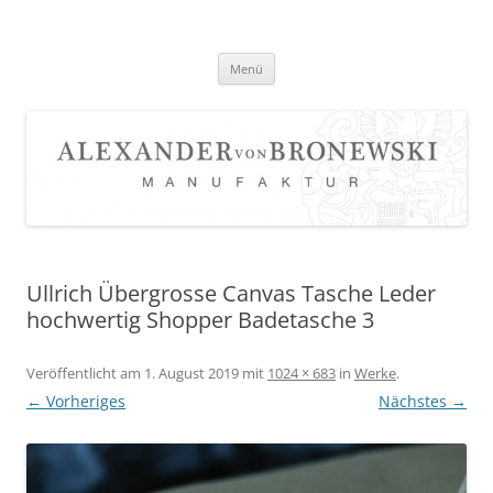
Zum
Inhalt
springen
Menü
Ullrich Übergrosse Canvas Tasche Leder
hochwertig Shopper Badetasche 3
Veröffentlicht am
1. August 2019
mit
1024 × 683
in
Werke
.
← Vorheriges
Nächstes →