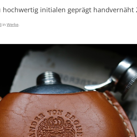
SCHÖNEREN AUFENTHALT AM
 hochwertig initialen geprägt handvernäht 
BODENSEE
AGBS
3
in
Werke
.
IMPRESSUM