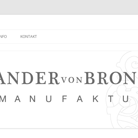
INFO
KONTAKT
NEUIGKEITEN EMPFANGEN
FAQ
NETZWERK
LEDERKURSE
PRESSE, VERANSTALTUNGEN,
PHOTOSTRECKEN, VIDEOS
SAUERTEIG BROT REZEPT
TIPPS FÜR EINEN NOCH