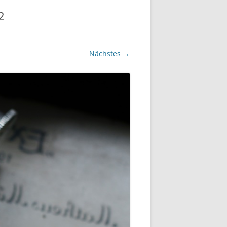
2
Nächstes →