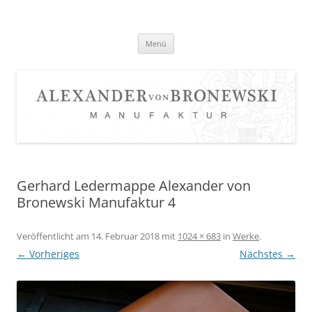
Zum
Inhalt
springen
Menü
Gerhard Ledermappe Alexander von
Bronewski Manufaktur 4
Veröffentlicht am
14. Februar 2018
mit
1024 × 683
in
Werke
.
← Vorheriges
Nächstes →