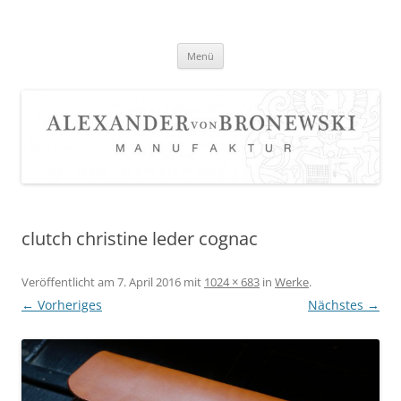
Zum
Inhalt
springen
Menü
clutch christine leder cognac
Veröffentlicht am
7. April 2016
mit
1024 × 683
in
Werke
.
← Vorheriges
Nächstes →