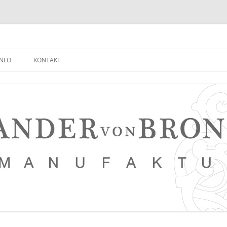
INFO
KONTAKT
NEUIGKEITEN EMPFANGEN
FAQ
NETZWERK
LEDERKURSE
PRESSE, VERANSTALTUNGEN,
PHOTOSTRECKEN, VIDEOS
SAUERTEIG BROT REZEPT
TIPPS FÜR EINEN NOCH