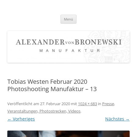
Zum
Inhalt
springen
Menü
Tobias Westen Februar 2020
Photoshooting Manufaktur – 13
Veröffentlicht am
27. Februar 2020
mit
1024 × 683
in
Presse,
Veranstaltungen, Photostrecken, Videos
.
← Vorheriges
Nächstes →