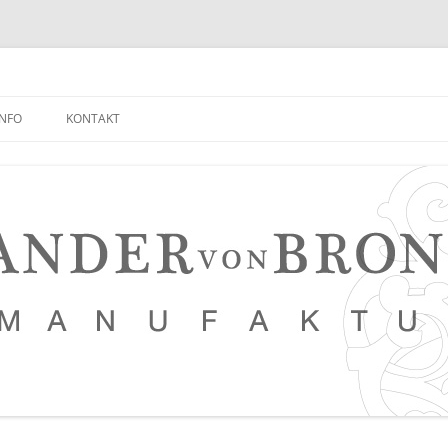
INFO
KONTAKT
NEUIGKEITEN EMPFANGEN
FAQ
NETZWERK
LEDERKURSE
PRESSE, VERANSTALTUNGEN,
PHOTOSTRECKEN, VIDEOS
SAUERTEIG BROT REZEPT
TIPPS FÜR EINEN NOCH