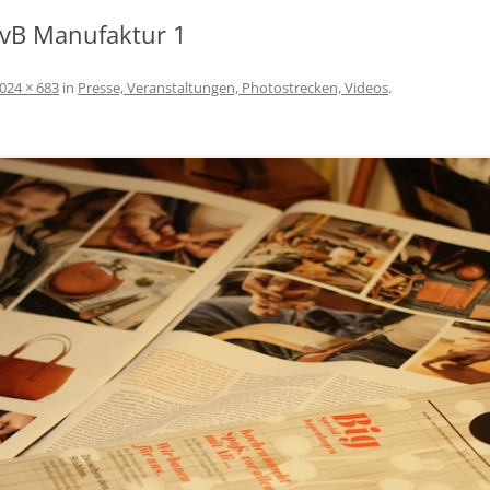
SCHÖNEREN AUFENTHALT AM
AvB Manufaktur 1
BODENSEE
AGBS
024 × 683
in
Presse, Veranstaltungen, Photostrecken, Videos
.
IMPRESSUM