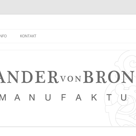
INFO
KONTAKT
NEUIGKEITEN EMPFANGEN
FAQ
NETZWERK
LEDERKURSE
PRESSE, VERANSTALTUNGEN,
PHOTOSTRECKEN, VIDEOS
SAUERTEIG BROT REZEPT
TIPPS FÜR EINEN NOCH