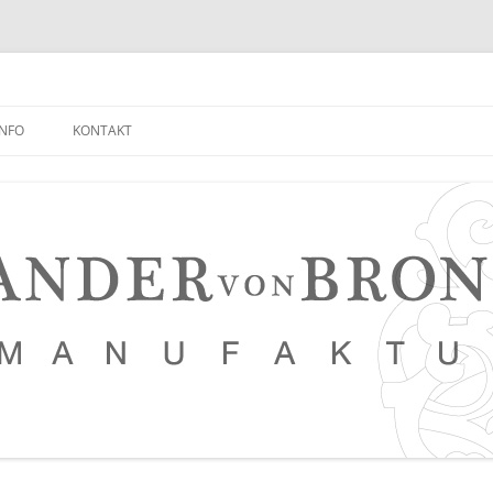
INFO
KONTAKT
NEUIGKEITEN EMPFANGEN
FAQ
NETZWERK
LEDERKURSE
PRESSE, VERANSTALTUNGEN,
PHOTOSTRECKEN, VIDEOS
SAUERTEIG BROT REZEPT
TIPPS FÜR EINEN NOCH