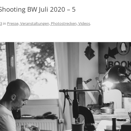
SCHÖNEREN AUFENTHALT AM
Shooting BW Juli 2020 – 5
BODENSEE
AGBS
83
in
Presse, Veranstaltungen, Photostrecken, Videos
.
IMPRESSUM