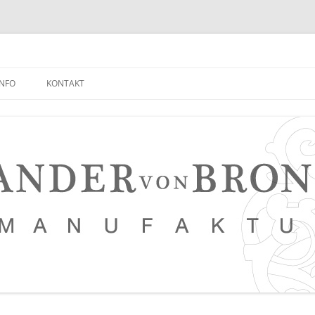
INFO
KONTAKT
NEUIGKEITEN EMPFANGEN
FAQ
NETZWERK
LEDERKURSE
PRESSE, VERANSTALTUNGEN,
PHOTOSTRECKEN, VIDEOS
SAUERTEIG BROT REZEPT
TIPPS FÜR EINEN NOCH