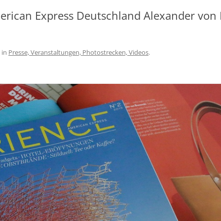
SCHÖNEREN AUFENTHALT AM
erican Express Deutschland Alexander von
BODENSEE
AGBS
in
Presse, Veranstaltungen, Photostrecken, Videos
.
IMPRESSUM