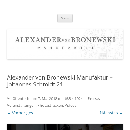
Zum
Inhalt
springen
Menü
Alexander von Bronewski Manufaktur –
Johannes Schmidt 21
Veröffentlicht am
7. Mai 2018
mit
683 × 1024
in
Presse,
Veranstaltungen, Photostrecken, Videos
.
← Vorheriges
Nächstes →