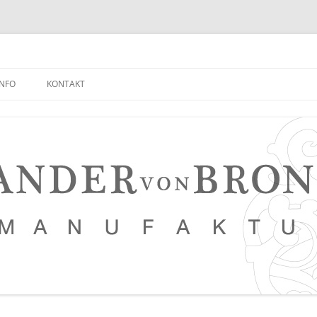
INFO
KONTAKT
NEUIGKEITEN EMPFANGEN
FAQ
NETZWERK
LEDERKURSE
PRESSE, VERANSTALTUNGEN,
PHOTOSTRECKEN, VIDEOS
SAUERTEIG BROT REZEPT
TIPPS FÜR EINEN NOCH