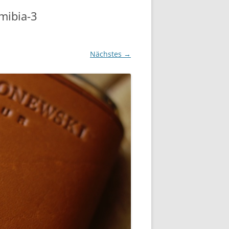
mibia-3
Nächstes →