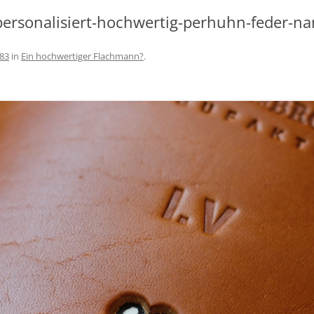
SCHÖNEREN AUFENTHALT AM
ersonalisiert-hochwertig-perhuhn-feder-na
BODENSEE
AGBS
683
in
Ein hochwertiger Flachmann?
.
IMPRESSUM