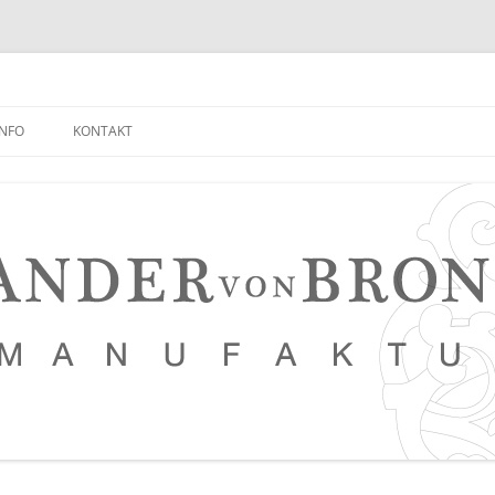
INFO
KONTAKT
NEUIGKEITEN EMPFANGEN
FAQ
NETZWERK
LEDERKURSE
PRESSE, VERANSTALTUNGEN,
PHOTOSTRECKEN, VIDEOS
SAUERTEIG BROT REZEPT
TIPPS FÜR EINEN NOCH