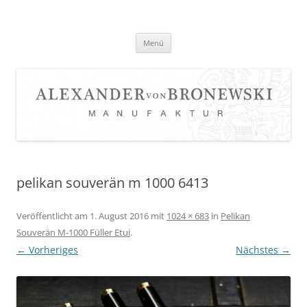
Zum
Inhalt
springen
Menü
pelikan souverän m 1000 6413
Veröffentlicht am
1. August 2016
mit
1024 × 683
in
Pelikan
Souverän M-1000 Füller Etui
.
← Vorheriges
Nächstes →