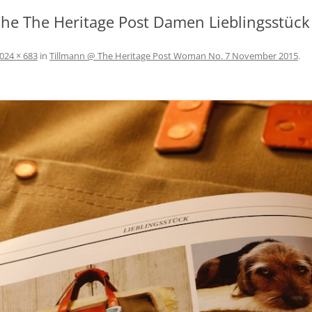
SCHÖNEREN AUFENTHALT AM
he The Heritage Post Damen Lieblingsstück
BODENSEE
AGBS
024 × 683
in
Tillmann @ The Heritage Post Woman No. 7 November 2015
.
IMPRESSUM