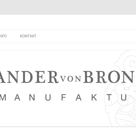
INFO
KONTAKT
NEUIGKEITEN EMPFANGEN
FAQ
NETZWERK
LEDERKURSE
PRESSE, VERANSTALTUNGEN,
PHOTOSTRECKEN, VIDEOS
SAUERTEIG BROT REZEPT
TIPPS FÜR EINEN NOCH