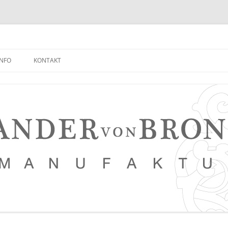
INFO
KONTAKT
NEUIGKEITEN EMPFANGEN
FAQ
NETZWERK
LEDERKURSE
PRESSE, VERANSTALTUNGEN,
PHOTOSTRECKEN, VIDEOS
SAUERTEIG BROT REZEPT
TIPPS FÜR EINEN NOCH