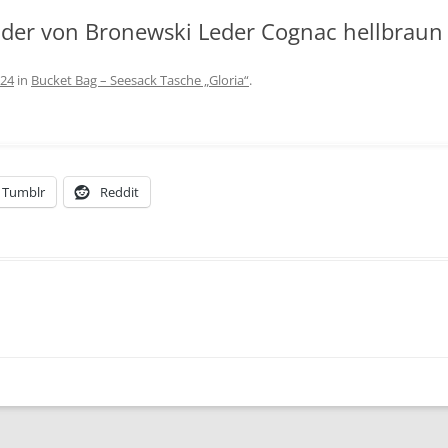
SCHÖNEREN AUFENTHALT AM
nder von Bronewski Leder Cognac hellbraun
BODENSEE
AGBS
024
in
Bucket Bag – Seesack Tasche „Gloria“
.
IMPRESSUM
Tumblr
Reddit