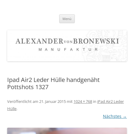
Zum
Inhalt
springen
Menü
Ipad Air2 Leder Hülle handgenäht
Pottshots 1327
Veröffentlicht am
21. Januar 2015
mit
1024 × 768
in
iPad Air2 Leder
Hülle
.
Nächstes →